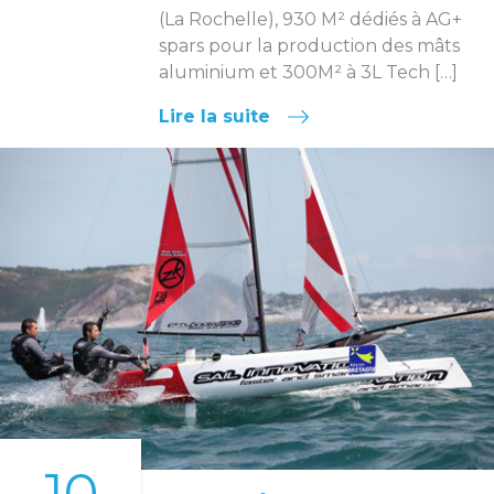
(La Rochelle), 930 M² dédiés à AG+
spars pour la production des mâts
aluminium et 300M² à 3L Tech […]
Lire la suite
10